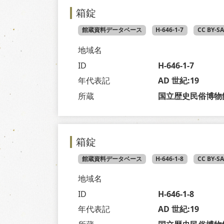
箱錠
館蔵資料データベース
H-646-1-7
CC BY-S
地域名
ID
H-646-1-7
年代表記
AD 世紀:19
所蔵
国立歴史民俗博物
箱錠
館蔵資料データベース
H-646-1-8
CC BY-S
地域名
ID
H-646-1-8
年代表記
AD 世紀:19