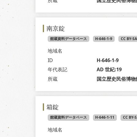
所蔵
国立歴史民俗博物
南京錠
館蔵資料データベース
H-646-1-9
CC BY-S
地域名
ID
H-646-1-9
年代表記
AD 世紀:19
所蔵
国立歴史民俗博物
箱錠
館蔵資料データベース
H-646-1-11
CC BY-
地域名