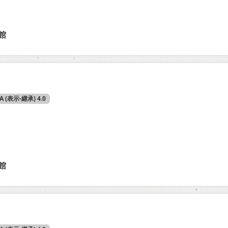
館
SA (表示-継承) 4.0
館