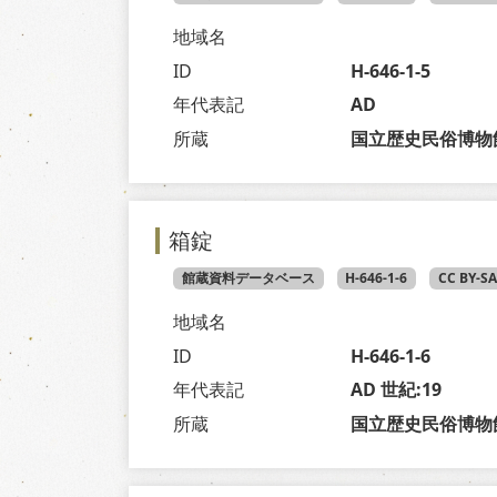
地域名
ID
H-646-1-5
年代表記
AD
所蔵
国立歴史民俗博物
箱錠
館蔵資料データベース
H-646-1-6
CC BY-S
地域名
ID
H-646-1-6
年代表記
AD 世紀:19
所蔵
国立歴史民俗博物