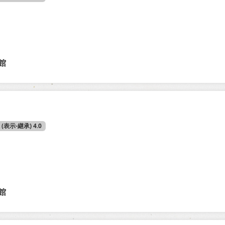
館
A (表示-継承) 4.0
館