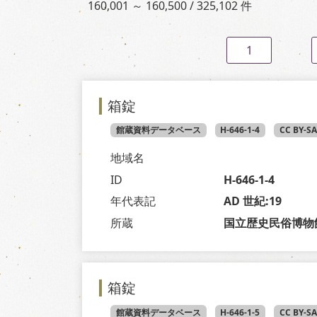
160,001 ～ 160,500 / 325,102 件
1
箱錠
館蔵資料データベース
H-646-1-4
CC BY-S
地域名
ID
H-646-1-4
年代表記
AD 世紀:19
所蔵
国立歴史民俗博物
箱錠
館蔵資料データベース
H-646-1-5
CC BY-S