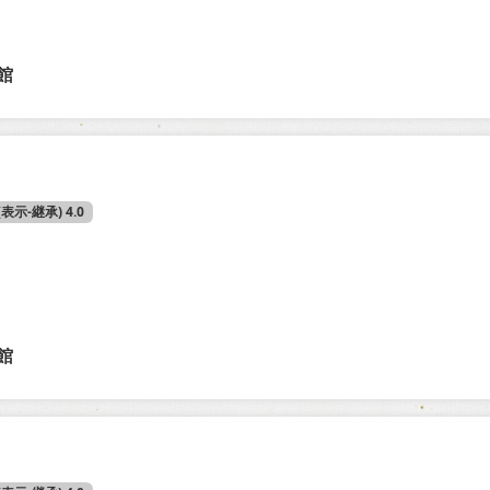
館
 (表示-継承) 4.0
館