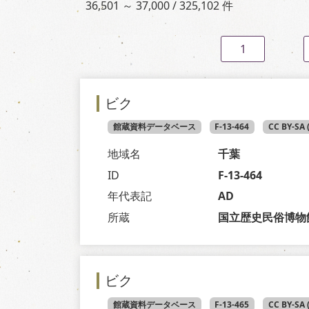
36,501 ～ 37,000 / 325,102 件
1
ビク
館蔵資料データベース
F-13-464
CC BY-SA
地域名
千葉
ID
F-13-464
年代表記
AD
所蔵
国立歴史民俗博物
ビク
館蔵資料データベース
F-13-465
CC BY-SA