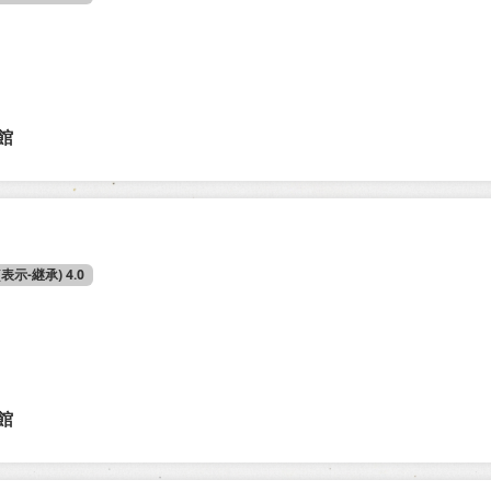
館
 (表示-継承) 4.0
館