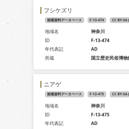
フシケズリ
館蔵資料データベース
F-13-474
CC BY-SA
地域名
神奈川
ID
F-13-474
年代表記
AD
所蔵
国立歴史民俗博物
ニアゲ
館蔵資料データベース
F-13-475
CC BY-SA
地域名
神奈川
ID
F-13-475
年代表記
AD