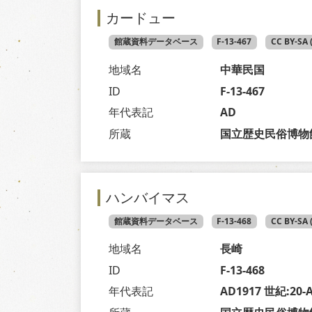
カードュー
館蔵資料データベース
F-13-467
CC BY-SA
地域名
中華民国
ID
F-13-467
年代表記
AD
所蔵
国立歴史民俗博物
ハンバイマス
館蔵資料データベース
F-13-468
CC BY-SA
地域名
長崎
ID
F-13-468
年代表記
AD1917 世紀:20-