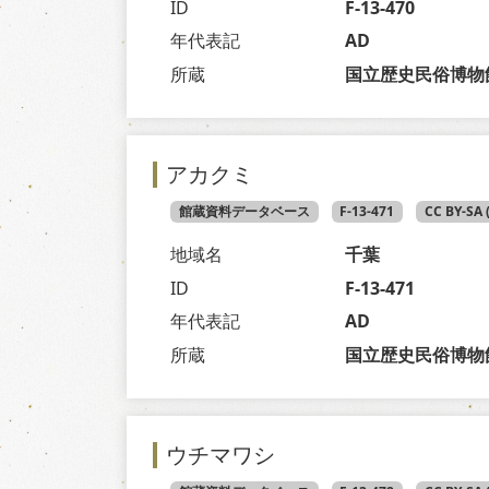
ID
F-13-470
年代表記
AD
所蔵
国立歴史民俗博物
アカクミ
館蔵資料データベース
F-13-471
CC BY-SA
地域名
千葉
ID
F-13-471
年代表記
AD
所蔵
国立歴史民俗博物
ウチマワシ