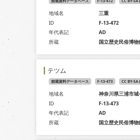
館蔵資料データベース
F-13-472
CC BY-SA
地域名
三重
ID
F-13-472
年代表記
AD
所蔵
国立歴史民俗博物
テツム
館蔵資料データベース
F-13-473
CC BY-SA
地域名
神奈川県三浦市城
ID
F-13-473
年代表記
AD
所蔵
国立歴史民俗博物