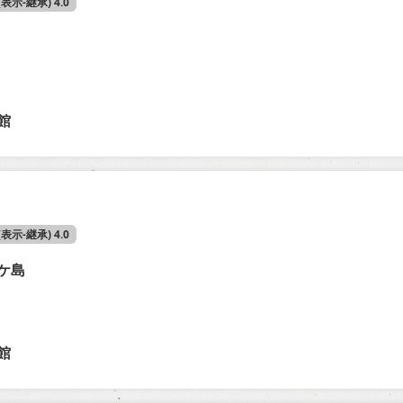
 (表示-継承) 4.0
館
 (表示-継承) 4.0
ケ島
館