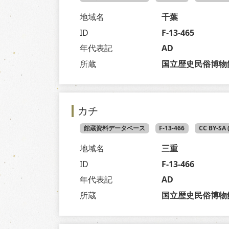
地域名
千葉
ID
F-13-465
年代表記
AD
所蔵
国立歴史民俗博物
カチ
館蔵資料データベース
F-13-466
CC BY-SA
地域名
三重
ID
F-13-466
年代表記
AD
所蔵
国立歴史民俗博物