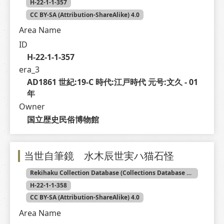
H-22-1-1-357
CC BY-SA (Attribution-ShareAlike) 4.0
Area Name
ID
H-22-1-1-357
era_3
AD1861 世紀:19-C 時代:江戸時代 元号:文久 - 01 
年
Owner
国立歴史民俗博物館
当世自筆鏡 水木辰世実ハ猫石怪
Rekihaku Collection Database (Collections Database of the National Museum of Japanese History)
H-22-1-1-358
CC BY-SA (Attribution-ShareAlike) 4.0
Area Name