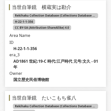
当世自筆鏡 横蔵実は勘介
Rekihaku Collection Database (Collections Database of the National Museum of Japanese History)
H-22-1-1-356
CC BY-SA (Attribution-ShareAlike) 4.0
Area Name
ID
H-22-1-1-356
era_3
AD1861 世紀:19-C 時代:江戸時代 元号:文久 - 01 
年
Owner
国立歴史民俗博物館
当世自筆鏡 たいこもち雀八
Rekihaku Collection Database (Collections Database of the National Museum of Japanese History)