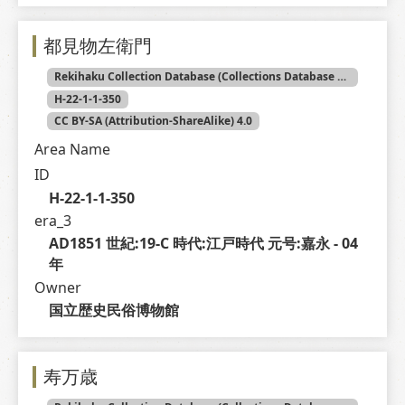
都見物左衛門
Rekihaku Collection Database (Collections Database of the National Museum of Japanese History)
H-22-1-1-350
CC BY-SA (Attribution-ShareAlike) 4.0
Area Name
ID
H-22-1-1-350
era_3
AD1851 世紀:19-C 時代:江戸時代 元号:嘉永 - 04 
年
Owner
国立歴史民俗博物館
寿万歳