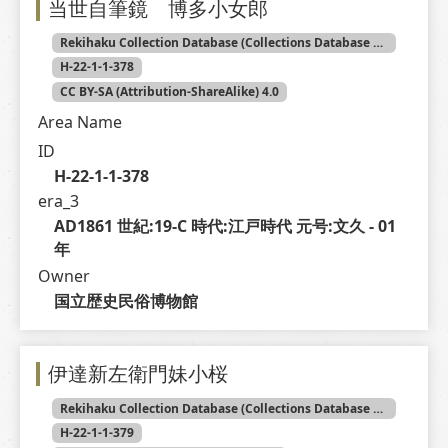
当世自筆鏡 博多小女郎
Rekihaku Collection Database (Collections Database of the National Museum of Japanese History)
H-22-1-1-378
CC BY-SA (Attribution-ShareAlike) 4.0
Area Name
ID
H-22-1-1-378
era_3
AD1861 世紀:19-C 時代:江戸時代 元号:文久 - 01 
年
Owner
国立歴史民俗博物館
伊達新左衛門妹小桜
Rekihaku Collection Database (Collections Database of the National Museum of Japanese History)
H-22-1-1-379