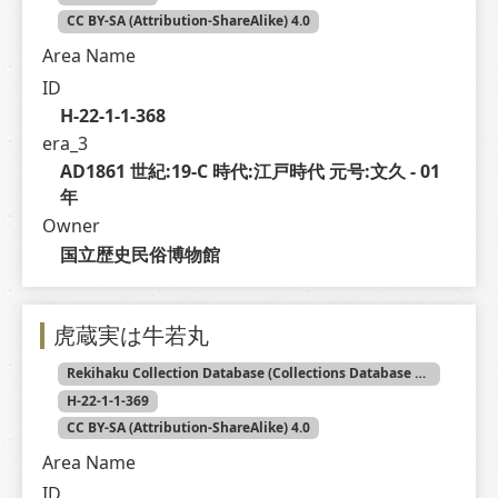
CC BY-SA (Attribution-ShareAlike) 4.0
Area Name
ID
H-22-1-1-368
era_3
AD1861 世紀:19-C 時代:江戸時代 元号:文久 - 01 
年
Owner
国立歴史民俗博物館
虎蔵実は牛若丸
Rekihaku Collection Database (Collections Database of the National Museum of Japanese History)
H-22-1-1-369
CC BY-SA (Attribution-ShareAlike) 4.0
Area Name
ID