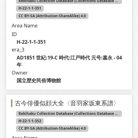
Rekihaku Collection Database (Collections Database of the National Museum of Japanese History)
H-22-1-1-351
CC BY-SA (Attribution-ShareAlike) 4.0
Area Name
ID
H-22-1-1-351
era_3
AD1851 世紀:19-C 時代:江戸時代 元号:嘉永 - 04 
年
Owner
国立歴史民俗博物館
古今俳優似顔大全〈音羽家坂東系譜〉
Rekihaku Collection Database (Collections Database of the National Museum of Japanese History)
H-22-1-1-352
CC BY-SA (Attribution-ShareAlike) 4.0