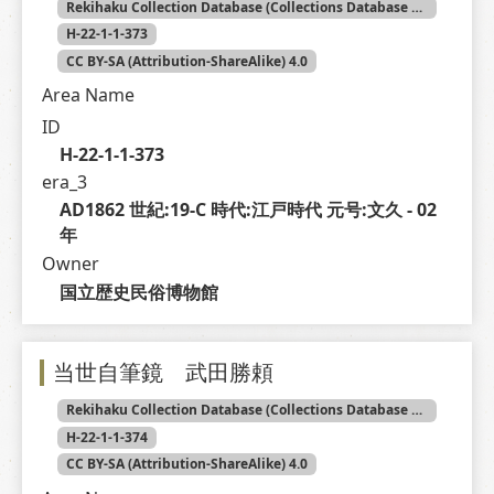
Rekihaku Collection Database (Collections Database of the National Museum of Japanese History)
H-22-1-1-373
CC BY-SA (Attribution-ShareAlike) 4.0
Area Name
ID
H-22-1-1-373
era_3
AD1862 世紀:19-C 時代:江戸時代 元号:文久 - 02 
年
Owner
国立歴史民俗博物館
当世自筆鏡 武田勝頼
Rekihaku Collection Database (Collections Database of the National Museum of Japanese History)
H-22-1-1-374
CC BY-SA (Attribution-ShareAlike) 4.0