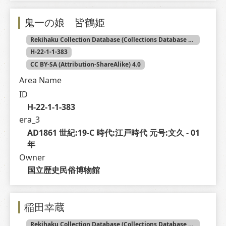
鬼一の娘 皆鶴姫
Rekihaku Collection Database (Collections Database of the National Museum of Japanese History)
H-22-1-1-383
CC BY-SA (Attribution-ShareAlike) 4.0
Area Name
ID
H-22-1-1-383
era_3
AD1861 世紀:19-C 時代:江戸時代 元号:文久 - 01 
年
Owner
国立歴史民俗博物館
稲田幸蔵
Rekihaku Collection Database (Collections Database of the National Museum of Japanese History)