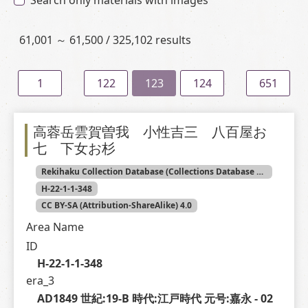
Search only materials with images
61,001 ～ 61,500 / 325,102 results
1
122
123
124
651
高蓉岳雲賀曽我 小性吉三 八百屋お
七 下女お杉
Rekihaku Collection Database (Collections Database of the National Museum of Japanese History)
H-22-1-1-348
CC BY-SA (Attribution-ShareAlike) 4.0
Area Name
ID
H-22-1-1-348
era_3
AD1849 世紀:19-B 時代:江戸時代 元号:嘉永 - 02 