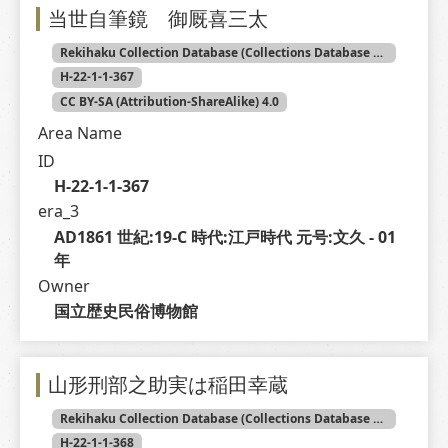
当世自筆鏡 御厩喜三太
Rekihaku Collection Database (Collections Database of the National Museum of Japanese History)
H-22-1-1-367
CC BY-SA (Attribution-ShareAlike) 4.0
Area Name
ID
H-22-1-1-367
era_3
AD1861 世紀:19-C 時代:江戸時代 元号:文久 - 01 
年
Owner
国立歴史民俗博物館
山形刑部之助実は稲田幸蔵
Rekihaku Collection Database (Collections Database of the National Museum of Japanese History)
H-22-1-1-368