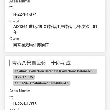
Area Name
ID
H-22-1-1-374
era_3
AD1861 世紀:19-C 時代:江戸時代 元号:文久 - 01 
年
Owner
国立歴史民俗博物館
曽我八景自筆鏡 十郎祐成
Rekihaku Collection Database (Collections Database of the National Museum of Japanese History)
H-22-1-1-375
CC BY-SA (Attribution-ShareAlike) 4.0
Area Name
ID
H-22-1-1-375