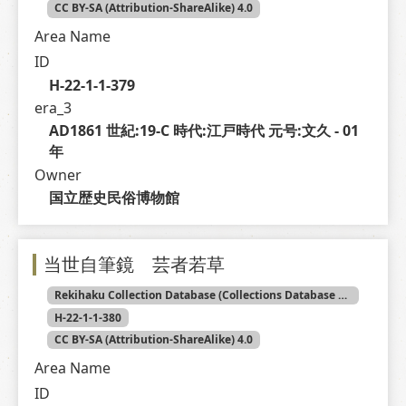
CC BY-SA (Attribution-ShareAlike) 4.0
Area Name
ID
H-22-1-1-379
era_3
AD1861 世紀:19-C 時代:江戸時代 元号:文久 - 01 
年
Owner
国立歴史民俗博物館
当世自筆鏡 芸者若草
Rekihaku Collection Database (Collections Database of the National Museum of Japanese History)
H-22-1-1-380
CC BY-SA (Attribution-ShareAlike) 4.0
Area Name
ID