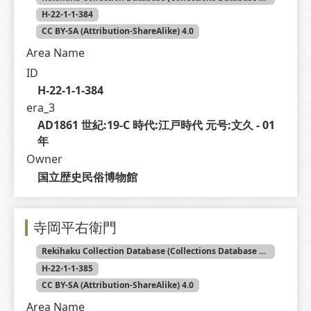
H-22-1-1-384
CC BY-SA (Attribution-ShareAlike) 4.0
Area Name
ID
H-22-1-1-384
era_3
AD1861 世紀:19-C 時代:江戸時代 元号:文久 - 01 
年
Owner
国立歴史民俗博物館
寺岡平右衛門
Rekihaku Collection Database (Collections Database of the National Museum of Japanese History)
H-22-1-1-385
CC BY-SA (Attribution-ShareAlike) 4.0
Area Name