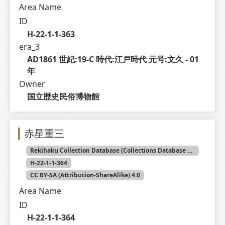
Area Name
ID
H-22-1-1-363
era_3
AD1861 世紀:19-C 時代:江戸時代 元号:文久 - 01 
年
Owner
国立歴史民俗博物館
赤星重三
Rekihaku Collection Database (Collections Database of the National Museum of Japanese History)
H-22-1-1-364
CC BY-SA (Attribution-ShareAlike) 4.0
Area Name
ID
H-22-1-1-364