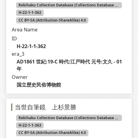
Rekihaku Collection Database (Collections Database of the National Museum of Japanese History)
H-22-1-1-362
CC BY-SA (Attribution-ShareAlike) 4.0
Area Name
ID
H-22-1-1-362
era_3
AD1861 世紀:19-C 時代:江戸時代 元号:文久 - 01 
年
Owner
国立歴史民俗博物館
当世自筆鏡 上杉景勝
Rekihaku Collection Database (Collections Database of the National Museum of Japanese History)
H-22-1-1-363
CC BY-SA (Attribution-ShareAlike) 4.0