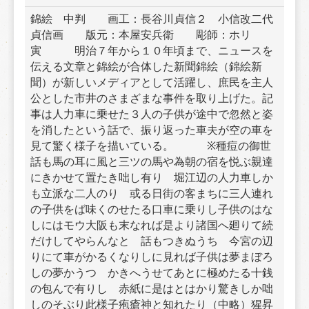
錦絵　中判　　画工：長谷川貞信２　小信改二代
貞信画　　版元：本屋安兵衛　　彫師：ホリ
寅　　　明治７年から１０年頃まで、ニュースを
伝える文章と錦絵が合体した新聞錦絵（錦絵新
聞）が新しいメディアとして活躍し、庶民を主人
公とした市井のさまざまな事件を取り上げた。記
事は人力車に乗せた３人の子供が途中で忽然と姿
を消したという話で、振り返った車夫が空の車を
見て驚く様子を描いている。　　　※種痘の御世
話も馬の耳に風と三ツの馬や為朝の宿を悦ぶ親達
にきかせて置たき咄し有り　堀江辺の人力車しか
も立派な二人のり　或る日街の客まちに三人連れ
の子供をば味くのせたる口車に乗りし子供のはな
しにはモウ大阪も末なれば是より諸国へ廻りて続
だけしてやらんなとゝ話もつきぬうち　今宮の辺
りにて車がかるくなりしに見れば子供は夢まぼろ
しの夢かうつゝかきへうせてあとに極めたる十銭
の包んで有りし　赤紙に是はとはかり驚きしか咄
しのそぶり此様子疱瘡神と知れたり（中略）猩昇