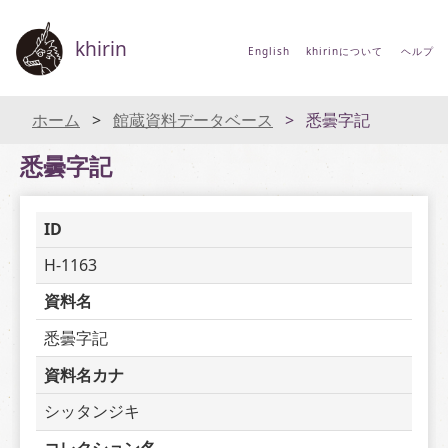
khirin
English
khirinについて
ヘルプ
ホーム
館蔵資料データベース
悉曇字記
悉曇字記
ID
H-1163
資料名
悉曇字記
資料名カナ
シッタンジキ