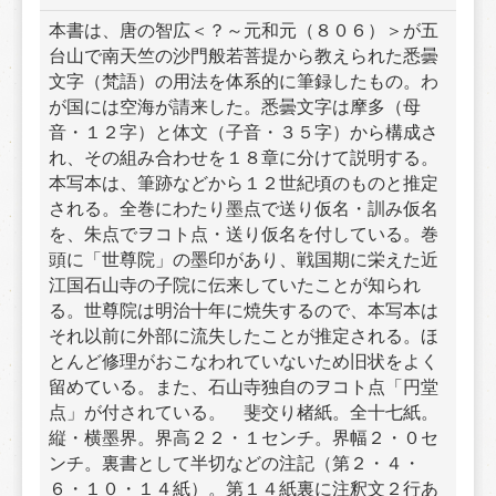
本書は、唐の智広＜？～元和元（８０６）＞が五
台山で南天竺の沙門般若菩提から教えられた悉曇
文字（梵語）の用法を体系的に筆録したもの。わ
が国には空海が請来した。悉曇文字は摩多（母
音・１２字）と体文（子音・３５字）から構成さ
れ、その組み合わせを１８章に分けて説明する。
本写本は、筆跡などから１２世紀頃のものと推定
される。全巻にわたり墨点で送り仮名・訓み仮名
を、朱点でヲコト点・送り仮名を付している。巻
頭に「世尊院」の墨印があり、戦国期に栄えた近
江国石山寺の子院に伝来していたことが知られ
る。世尊院は明治十年に焼失するので、本写本は
それ以前に外部に流失したことが推定される。ほ
とんど修理がおこなわれていないため旧状をよく
留めている。また、石山寺独自のヲコト点「円堂
点」が付されている。　斐交り楮紙。全十七紙。
縦・横墨界。界高２２・１センチ。界幅２・０セ
ンチ。裏書として半切などの注記（第２・４・
６・１０・１４紙）。第１４紙裏に注釈文２行あ