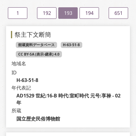
1
192
193
194
651
祭主下文断簡
館蔵資料データベース
H-63-51-8
CC BY-SA (表示-継承) 4.0
地域名
ID
H-63-51-8
年代表記
AD1529 世紀:16-B 時代:室町時代 元号:享禄 - 02 
年
所蔵
国立歴史民俗博物館