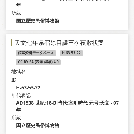
年
所蔵
国立歴史民俗博物館
天文七年県召除目議三ケ夜散状案
館蔵資料データベース
H-63-53-22
CC BY-SA (表示-継承) 4.0
地域名
ID
H-63-53-22
年代表記
AD1538 世紀:16-B 時代:室町時代 元号:天文 - 07 
年
所蔵
国立歴史民俗博物館