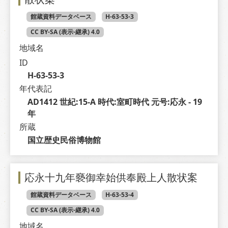
館蔵資料データベース
H-63-53-3
CC BY-SA (表示-継承) 4.0
地域名
ID
H-63-53-3
年代表記
AD1412 世紀:15-A 時代:室町時代 元号:応永 - 19 
年
所蔵
国立歴史民俗博物館
応永十九年褻御幸始供奉殿上人散状案
館蔵資料データベース
H-63-53-4
CC BY-SA (表示-継承) 4.0
地域名