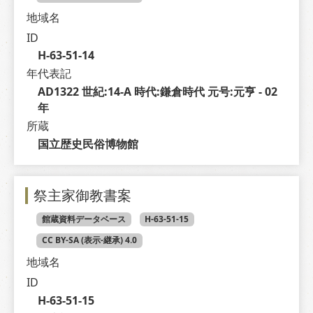
地域名
ID
H-63-51-14
年代表記
AD1322 世紀:14-A 時代:鎌倉時代 元号:元亨 - 02 
年
所蔵
国立歴史民俗博物館
祭主家御教書案
館蔵資料データベース
H-63-51-15
CC BY-SA (表示-継承) 4.0
地域名
ID
H-63-51-15