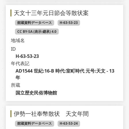
天文十三年元日節会等散状案
館蔵資料データベース
H-63-53-23
CC BY-SA (表示-継承) 4.0
地域名
ID
H-63-53-23
年代表記
AD1544 世紀:16-B 時代:室町時代 元号:天文 - 13 
年
所蔵
国立歴史民俗博物館
伊勢一社奉幣散状 天文年間
館蔵資料データベース
H-63-53-24