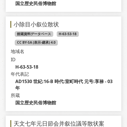
国立歴史民俗博物館
小除目小叙位散状
館蔵資料データベース
H-63-53-18
CC BY-SA (表示-継承) 4.0
地域名
ID
H-63-53-18
年代表記
AD1530 世紀:16-B 時代:室町時代 元号:享禄 - 03 
年
所蔵
国立歴史民俗博物館
天文七年元日節会并叙位議等散状案