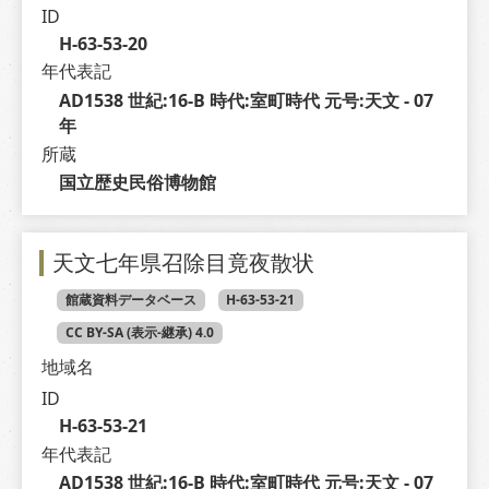
ID
H-63-53-20
年代表記
AD1538 世紀:16-B 時代:室町時代 元号:天文 - 07 
年
所蔵
国立歴史民俗博物館
天文七年県召除目竟夜散状
館蔵資料データベース
H-63-53-21
CC BY-SA (表示-継承) 4.0
地域名
ID
H-63-53-21
年代表記
AD1538 世紀:16-B 時代:室町時代 元号:天文 - 07 