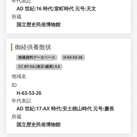
年代表記
AD 世紀:16 時代:室町時代 元号:天文
所蔵
国立歴史民俗博物館
御経供養散状
館蔵資料データベース
H-63-53-26
CC BY-SA (表示-継承) 4.0
地域名
ID
H-63-53-26
年代表記
AD 世紀:17-AX 時代:安土桃山時代 元号:慶長
所蔵
国立歴史民俗博物館