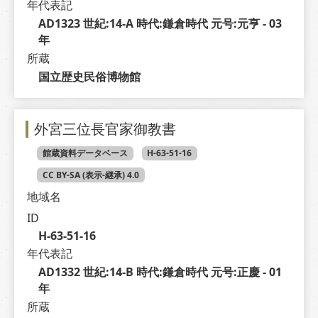
年代表記
AD1323 世紀:14-A 時代:鎌倉時代 元号:元亨 - 03 
年
所蔵
国立歴史民俗博物館
外宮三位長官家御教書
館蔵資料データベース
H-63-51-16
CC BY-SA (表示-継承) 4.0
地域名
ID
H-63-51-16
年代表記
AD1332 世紀:14-B 時代:鎌倉時代 元号:正慶 - 01 
年
所蔵