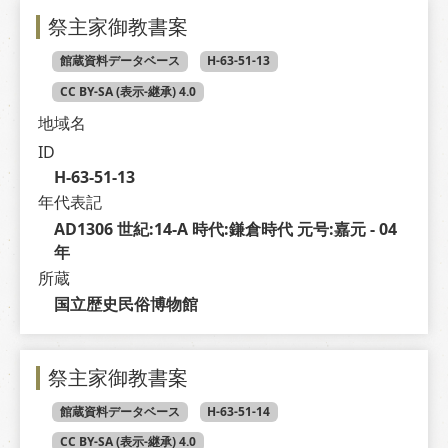
祭主家御教書案
館蔵資料データベース
H-63-51-13
CC BY-SA (表示-継承) 4.0
地域名
ID
H-63-51-13
年代表記
AD1306 世紀:14-A 時代:鎌倉時代 元号:嘉元 - 04 
年
所蔵
国立歴史民俗博物館
祭主家御教書案
館蔵資料データベース
H-63-51-14
CC BY-SA (表示-継承) 4.0