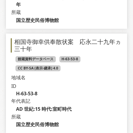
年
所蔵
国立歴史民俗博物館
相国寺御幸供奉散状案 応永二十九年ヵ
三十年
館蔵資料データベース
H-63-53-8
CC BY-SA (表示-継承) 4.0
地域名
ID
H-63-53-8
年代表記
AD 世紀:15 時代:室町時代
所蔵
国立歴史民俗博物館