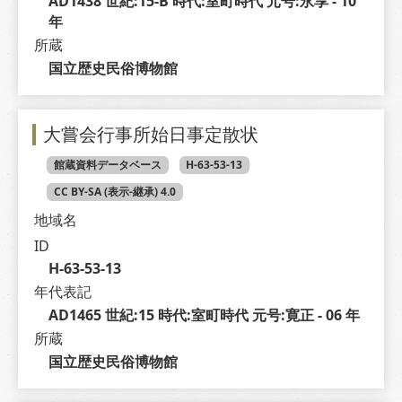
AD1438 世紀:15-B 時代:室町時代 元号:永享 - 10 
年
所蔵
国立歴史民俗博物館
大嘗会行事所始日事定散状
館蔵資料データベース
H-63-53-13
CC BY-SA (表示-継承) 4.0
地域名
ID
H-63-53-13
年代表記
AD1465 世紀:15 時代:室町時代 元号:寛正 - 06 年
所蔵
国立歴史民俗博物館