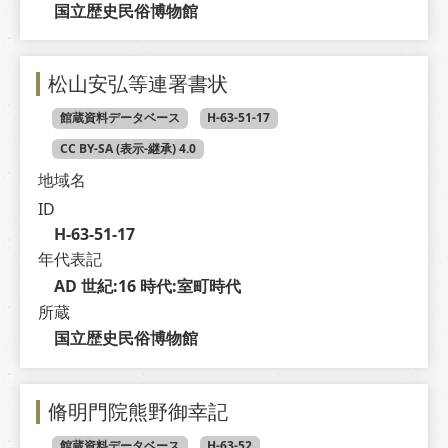
国立歴史民俗博物館
松山安弘等連署書状
館蔵資料データベース
H-63-51-17
CC BY-SA (表示-継承) 4.0
地域名
ID
H-63-51-17
年代表記
AD 世紀:16 時代:室町時代
所蔵
国立歴史民俗博物館
脩明門院熊野御幸記
館蔵資料データベース
H-63-52