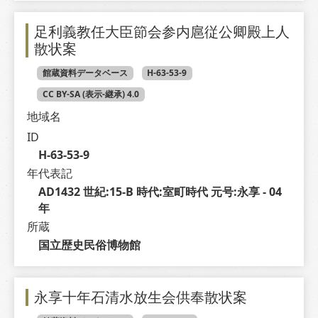
足利義教任大臣節会参内扈従公卿殿上人
散状案
館蔵資料データベース
H-63-53-9
CC BY-SA (表示-継承) 4.0
地域名
ID
H-63-53-9
年代表記
AD1432 世紀:15-B 時代:室町時代 元号:永享 - 04 
年
所蔵
国立歴史民俗博物館
永享十年石清水放生会供奉散状案