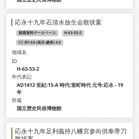
応永十九年石清水放生会散状案
館蔵資料データベース
H-63-53-2
CC BY-SA (表示-継承) 4.0
地域名
ID
H-63-53-2
年代表記
AD1412 世紀:15-A 時代:室町時代 元号:応永 - 19 
年
所蔵
国立歴史民俗博物館
応永十九年足利義持八幡宮参向供奉帯刀
散状案