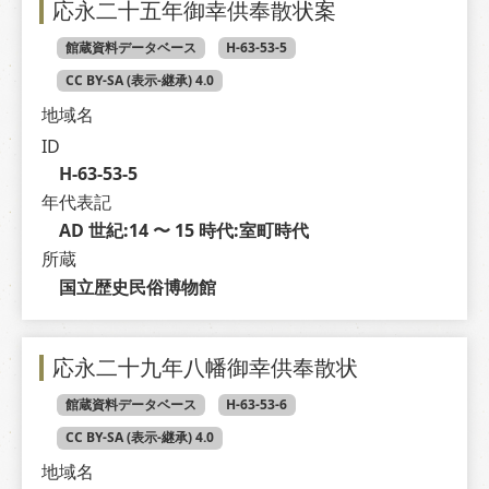
応永二十五年御幸供奉散状案
館蔵資料データベース
H-63-53-5
CC BY-SA (表示-継承) 4.0
地域名
ID
H-63-53-5
年代表記
AD 世紀:14 〜 15 時代:室町時代
所蔵
国立歴史民俗博物館
応永二十九年八幡御幸供奉散状
館蔵資料データベース
H-63-53-6
CC BY-SA (表示-継承) 4.0
地域名