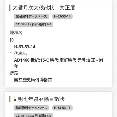
大嘗月次大秡散状 文正度
館蔵資料データベース
H-63-53-14
CC BY-SA (表示-継承) 4.0
地域名
ID
H-63-53-14
年代表記
AD1466 世紀:15-C 時代:室町時代 元号:文正 - 01 
年
所蔵
国立歴史民俗博物館
文明七年県召除目散状
館蔵資料データベース
H-63-53-15
CC BY-SA (表示-継承) 4.0