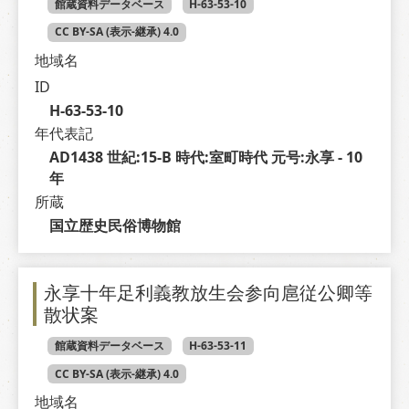
館蔵資料データベース
H-63-53-10
CC BY-SA (表示-継承) 4.0
地域名
ID
H-63-53-10
年代表記
AD1438 世紀:15-B 時代:室町時代 元号:永享 - 10 
年
所蔵
国立歴史民俗博物館
永享十年足利義教放生会参向扈従公卿等
散状案
館蔵資料データベース
H-63-53-11
CC BY-SA (表示-継承) 4.0
地域名