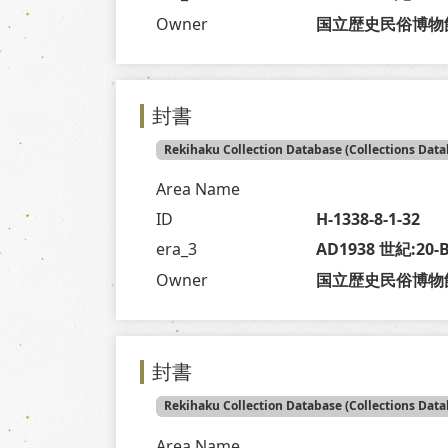
Owner
国立歴史民俗博物
封書
Rekihaku Collection Database (Collections Data
Area Name
ID
H-1338-8-1-32
era_3
AD1938 世紀:20
Owner
国立歴史民俗博物
封書
Rekihaku Collection Database (Collections Data
Area Name