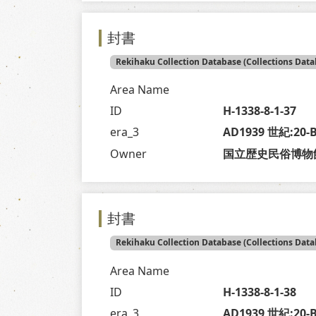
封書
Rekihaku Collection Database (Collections Data
Area Name
ID
H-1338-8-1-37
era_3
AD1939 世紀:20
Owner
国立歴史民俗博物
封書
Rekihaku Collection Database (Collections Data
Area Name
ID
H-1338-8-1-38
era_3
AD1939 世紀:20