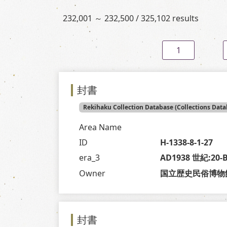
232,001 ～ 232,500 / 325,102 results
1
封書
Rekihaku Collection Database (Collections Data
Area Name
ID
H-1338-8-1-27
era_3
AD1938 世紀:20
Owner
国立歴史民俗博物
封書