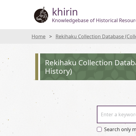
khirin
Knowledgebase of Historical Resourc
Home
Rekihaku Collection Database (Col
Rekihaku Collection Datab
History)
Enter a keywor
Search only m