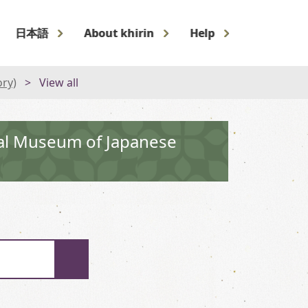
日本語
About khirin
Help
ory)
View all
nal Museum of Japanese