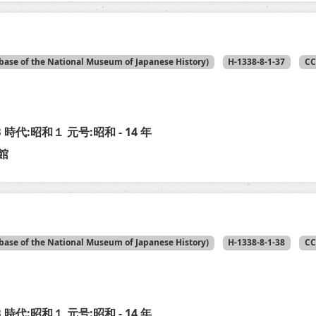
base of the National Museum of Japanese History)
H-1338-8-1-37
CC
-B 時代:昭和１ 元号:昭和 - 14 年
館
base of the National Museum of Japanese History)
H-1338-8-1-38
CC
-B 時代:昭和１ 元号:昭和 - 14 年