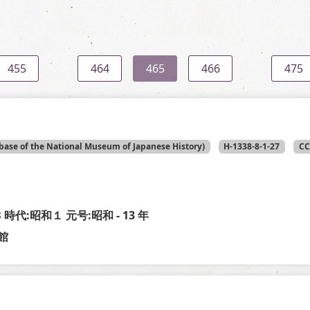
455
464
465
466
475
base of the National Museum of Japanese History)
H-1338-8-1-27
CC
-B 時代:昭和１ 元号:昭和 - 13 年
館