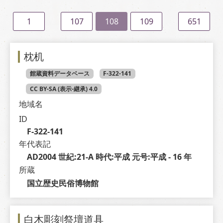
1
107
108
109
651
枕机
館蔵資料データベース
F-322-141
CC BY-SA (表示-継承) 4.0
地域名
ID
F-322-141
年代表記
AD2004 世紀:21-A 時代:平成 元号:平成 - 16 年
所蔵
国立歴史民俗博物館
白木彫刻祭壇道具