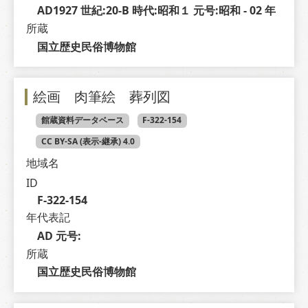
AD1927 世紀:20-B 時代:昭和１ 元号:昭和 - 02 年
所蔵
国立歴史民俗博物館
絵画 肉筆絵 葬列図
館蔵資料データベース
F-322-154
CC BY-SA (表示-継承) 4.0
地域名
ID
F-322-154
年代表記
AD 元号: 
所蔵
国立歴史民俗博物館