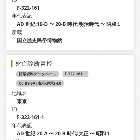
F-322-161
年代表記
AD 世紀:19-D 〜 20-B 時代:明治時代 〜 昭和１
所蔵
国立歴史民俗博物館
死亡診断書控
館蔵資料データベース
F-322-161-1
CC BY-SA (表示-継承) 4.0
地域名
東京
ID
F-322-161-1
年代表記
AD 世紀:20-A 〜 20-B 時代:大正 〜 昭和１