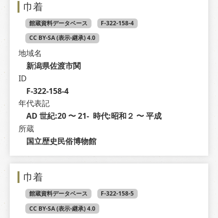
巾着
館蔵資料データベース
F-322-158-4
CC BY-SA (表示-継承) 4.0
地域名
新潟県佐渡市関
ID
F-322-158-4
年代表記
AD 世紀:20 〜 21-  時代:昭和２ 〜 平成
所蔵
国立歴史民俗博物館
巾着
館蔵資料データベース
F-322-158-5
CC BY-SA (表示-継承) 4.0