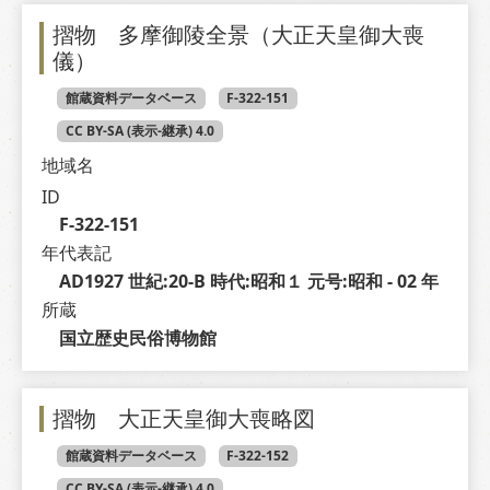
摺物 多摩御陵全景（大正天皇御大喪
儀）
館蔵資料データベース
F-322-151
CC BY-SA (表示-継承) 4.0
地域名
ID
F-322-151
年代表記
AD1927 世紀:20-B 時代:昭和１ 元号:昭和 - 02 年
所蔵
国立歴史民俗博物館
摺物 大正天皇御大喪略図
館蔵資料データベース
F-322-152
CC BY-SA (表示-継承) 4.0