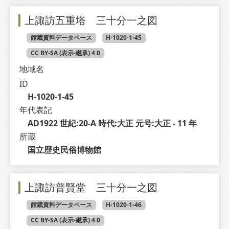
上諏訪五重塔 三十分一之図
館蔵資料データベース
H-1020-1-45
CC BY-SA (表示-継承) 4.0
地域名
ID
H-1020-1-45
年代表記
AD1922 世紀:20-A 時代:大正 元号:大正 - 11 年
所蔵
国立歴史民俗博物館
上諏訪普賢堂 三十分一之図
館蔵資料データベース
H-1020-1-46
CC BY-SA (表示-継承) 4.0