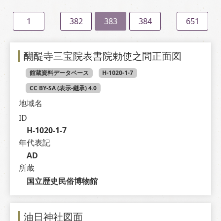
1
382
383
384
651
醐醍寺三宝院表書院勅使之間正面図
館蔵資料データベース
H-1020-1-7
CC BY-SA (表示-継承) 4.0
地域名
ID
H-1020-1-7
年代表記
AD
所蔵
国立歴史民俗博物館
油日神社図面