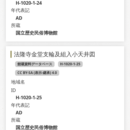
H-1020-1-24
年代表記
AD
所蔵
国立歴史民俗博物館
法隆寺金堂支輪及組入小天井図
館蔵資料データベース
H-1020-1-25
CC BY-SA (表示-継承) 4.0
地域名
ID
H-1020-1-25
年代表記
AD
所蔵
国立歴史民俗博物館