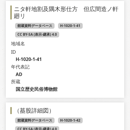
ニタ軒地割及隅木形仕方 但広間造ノ軒
廻リ
館蔵資料データベース
H-1020-1-41
CC BY-SA (表示-継承) 4.0
地域名
ID
H-1020-1-41
年代表記
AD
所蔵
国立歴史民俗博物館
（蟇股詳細図）
館蔵資料データベース
H-1020-1-42
CC BY-SA (表示-継承) 4.0