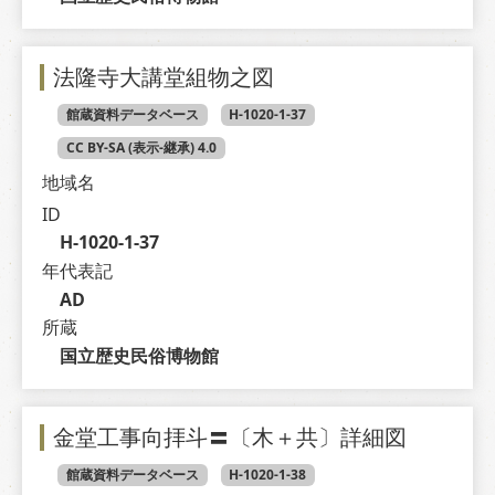
法隆寺大講堂組物之図
館蔵資料データベース
H-1020-1-37
CC BY-SA (表示-継承) 4.0
地域名
ID
H-1020-1-37
年代表記
AD
所蔵
国立歴史民俗博物館
金堂工事向拝斗〓〔木＋共〕詳細図
館蔵資料データベース
H-1020-1-38