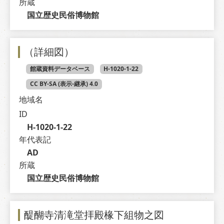
所蔵
国立歴史民俗博物館
（詳細図）
館蔵資料データベース
H-1020-1-22
CC BY-SA (表示-継承) 4.0
地域名
ID
H-1020-1-22
年代表記
AD
所蔵
国立歴史民俗博物館
醍醐寺清滝堂拝殿椽下組物之図