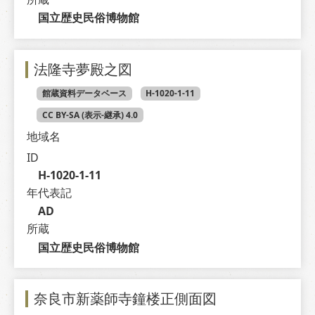
国立歴史民俗博物館
法隆寺夢殿之図
館蔵資料データベース
H-1020-1-11
CC BY-SA (表示-継承) 4.0
地域名
ID
H-1020-1-11
年代表記
AD
所蔵
国立歴史民俗博物館
奈良市新薬師寺鐘楼正側面図