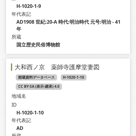
H-1020-1-9
年代表記
AD1908 世紀:20-A 時代:明治時代 元号:明治 - 41 
年
所蔵
国立歴史民俗博物館
大和西ノ京 薬師寺護摩堂妻図
館蔵資料データベース
H-1020-1-10
CC BY-SA (表示-継承) 4.0
地域名
ID
H-1020-1-10
年代表記
AD
所蔵