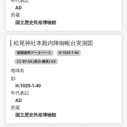
年代表記
AD
所蔵
国立歴史民俗博物館
松尾神社本殿内陣御帳台実測図
館蔵資料データベース
H-1020-1-40
CC BY-SA (表示-継承) 4.0
地域名
ID
H-1020-1-40
年代表記
AD
所蔵
国立歴史民俗博物館